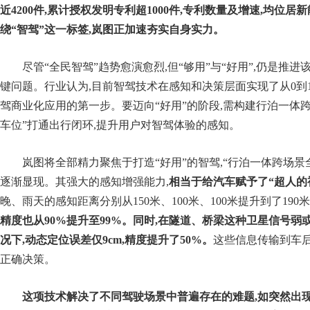
近
4200
件,累计授权发明专利超
1000
件,专利数量及增速,均位居
绕
“
智驾
”
这一标签,岚图正加速夯实自身实力。
尽管“全民智驾”趋势愈演愈烈,但“够用”与“好用”,仍是推
键问题。行业认为,目前智驾技术在感知和决策层面实现了从0到
驾商业化应用的第一步。要迈向“好用”的阶段,需构建行泊一体跨
车位”打通出行闭环,提升用户对智驾体验的感知。
岚图将全部精力聚焦于打造“好用”的智驾,“行泊一体跨场景
逐渐显现。其强大的感知增强能力,
相当于给汽车赋予了
“
超人的
晚、雨天的感知距离分别从150米、100米、100米提升到了190米、
精度也从
90%
提升至
99%
。同时,在隧道、桥梁这种卫星信号弱
况下,动态定位误差仅
9cm
,精度提升了
50%
。
这些信息传输到车后
正确决策。
这项技术解决了不同驾驶场景中普遍存在的难题,如突然出