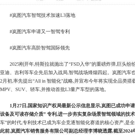
#岚图汽车智驾技术加速L3落地
#岚图汽车申请又一智驾专利
#岚图汽车高阶智驾国际领先
2025刚开年,特斯拉就抛出了“FSD入华”的重磅炸弹,巨头
亚迪、吉利等车企先后加入战局,智驾战场烽烟四起。岚图汽车
2月初,率先提出“All in 智能化”战略,并宣布今年将实现全品类
MPV、SUV、轿车,并推动首批L3量产车型的落地。
1
月
27
日,国家知识产权局最新公示信息显示,岚图已成功申请
设备及可读存储介质
”
专利,进一步夯实复杂场景智驾领域的技
车”的时代,专利技术已成为车企竞逐智能化赛道的核心资产,是
此前,岚图汽车销售服务有限公司副总经理李博晓透露,截至
2024