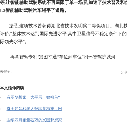
等,让智能辅助驾驶系统不再局限于单一场景,加速了技术普及和
L3
智能辅助驾驶汽车铺平了道路。
据悉,这项技术曾获得湖北省技术发明奖二等奖项目。湖北
评价,“整体技术达到国际先进水平,其中卫星信号不稳定条件下
际领先水平”。
再拿智驾专利!岚图打通“车位到车位”闭环智驾护城河
关键字：
分
本文延伸阅读
岚图梦想家、大平层、始祖鸟“
岚图知音和老人畅聊黄梅戏，网
连续四月销量破万的岚图梦想家