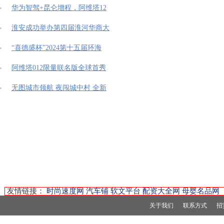
华为智驾+昆仑增程，阿维塔12
淮安成功举办第四届淮河华商大
“喜德盛杯”2024第十五届环海
阿维塔012限量联名版全球首秀
无图城市领航 夜闯城中村 全新
友情链接：
时尚速度网
汽车铺
软文平台
配资大全网
母婴名品网
关于我们
联系方式
招