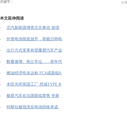
关键字：
分
本文延伸阅读
北汽新能源增资北京奥动 加强
外资电池彻底放开，搭载日韩电
出行方式变革有望重塑汽车产业
数量激增、抢占车位……老年代
燃油经济性未达标 FCA或面临8.
本田关闭英国工厂 思域TYPE R
极星汽车在法国面临禁售 专家
特斯拉被指违反电池回收承诺: