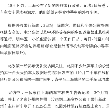
10月下旬，上海公布了新的外牌限行政策。记者2日获悉，
车主卖车需求被激发。他们纷纷选择卖掉手中的外牌车辆。
根据外牌限行新政，2日起，除周六、周日和全体公民放假日
括延安高架、南北高架以及中环路等在内的多条道路禁止悬挂
等通行。明年五一小长假后的第一个工作日起，每日7时至10时
内地面道路(不含边界道路)禁止悬挂外省市机动车号牌的小客车
民放假日除外)。
此政策一经发布便备受坊间关注。此间不少外牌车主纷纷选
拍卖平台天天拍车大数据研究院2日发布的《10月二手车在线
限行新政公布后的一周时间里，该平台上海地区的二手车日均成
采访中，一位家住上海的车主林先生告诉记者，3个月前
威，并上了老家苏州的牌照，没想到上海突然公布了限行新政
州车主的新车刚开了1525公里，也因外牌限行新政线上卖车。